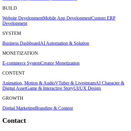
BUILD
Website Development
Mobile App Development
Custom ERP
Development
SYSTEM
Business Dashboard
AI Automation & Solution
MONETIZATION
E-commerce System
Creator Monetization
CONTENT
Animation, Motion & Audio
VTuber & Livestream
AI Character &
Digital Asset
Game & Interactive Story
UI/UX Design
GROWTH
Digital Marketing
Branding & Content
Contact