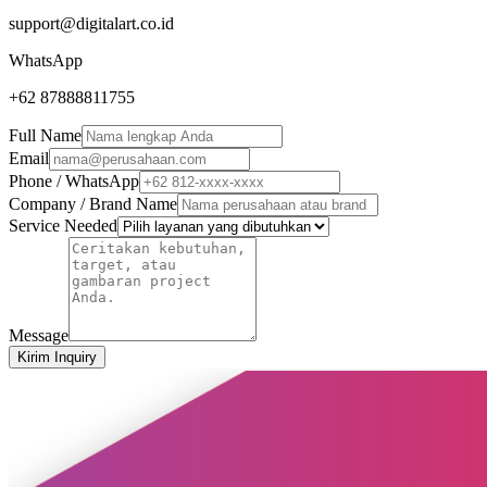
support@digitalart.co.id
WhatsApp
+62 87888811755
Full Name
Email
Phone / WhatsApp
Company / Brand Name
Service Needed
Message
Kirim Inquiry