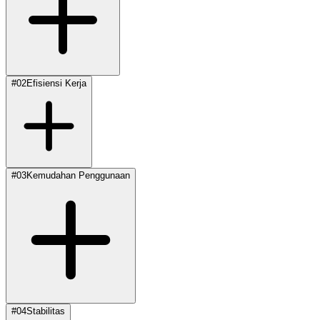
#
02
Efisiensi Kerja
#
03
Kemudahan Penggunaan
#
04
Stabilitas