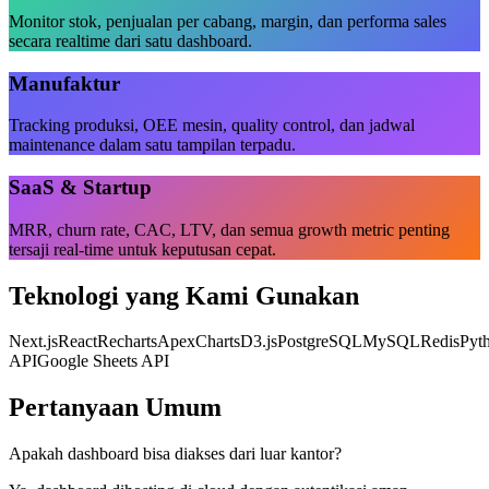
Monitor stok, penjualan per cabang, margin, dan performa sales
secara realtime dari satu dashboard.
Manufaktur
Tracking produksi, OEE mesin, quality control, dan jadwal
maintenance dalam satu tampilan terpadu.
SaaS & Startup
MRR, churn rate, CAC, LTV, dan semua growth metric penting
tersaji real-time untuk keputusan cepat.
Teknologi yang Kami Gunakan
Next.js
React
Recharts
ApexCharts
D3.js
PostgreSQL
MySQL
Redis
Pyt
API
Google Sheets API
Pertanyaan Umum
Apakah dashboard bisa diakses dari luar kantor?