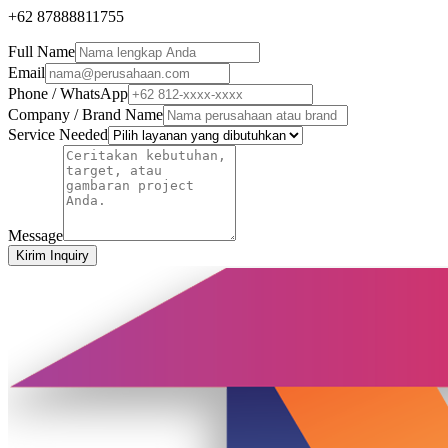
+62 87888811755
Full Name
Email
Phone / WhatsApp
Company / Brand Name
Service Needed
Message
Kirim Inquiry