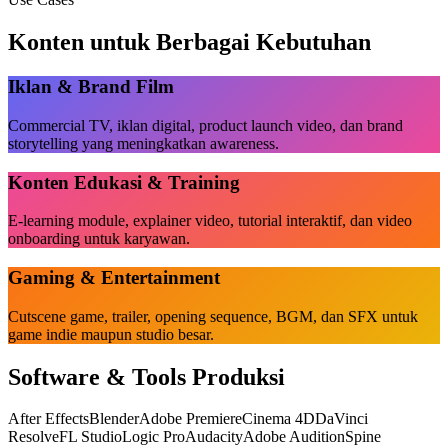
Konten untuk Berbagai Kebutuhan
Iklan & Brand Film
Commercial TV, iklan digital, product launch video, dan brand
storytelling yang meningkatkan awareness.
Konten Edukasi & Training
E-learning module, explainer video, tutorial interaktif, dan video
onboarding untuk karyawan.
Gaming & Entertainment
Cutscene game, trailer, opening sequence, BGM, dan SFX untuk
game indie maupun studio besar.
Software & Tools Produksi
After Effects
Blender
Adobe Premiere
Cinema 4D
DaVinci
Resolve
FL Studio
Logic Pro
Audacity
Adobe Audition
Spine