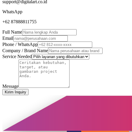
support@digitalart.co.id
WhatsApp
+62 87888811755
Full Name
Email
Phone / WhatsApp
Company / Brand Name
Service Needed
Message
Kirim Inquiry