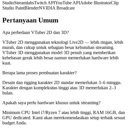
Studio
Streamlabs
Twitch API
YouTube API
Adobe Illustrator
Clip
Studio Paint
Blender
NVIDIA Broadcast
Pertanyaan Umum
Apa perbedaan VTuber 2D dan 3D?
VTuber 2D menggunakan teknologi Live2D — lebih ringan, lebih
murah, dan cukup untuk sebagian besar kebutuhan streaming.
VTuber 3D menggunakan model 3D penuh yang memberikan
kebebasan gerak lebih besar namun memerlukan hardware lebih
kuat.
Berapa lama proses pembuatan karakter?
Desain dan rigging karakter 2D standar memerlukan 3–6 minggu.
Karakter dengan kompleksitas tinggi atau 3D memerlukan 2–3
bulan.
Apakah saya perlu hardware khusus untuk streaming?
Minimum CPU Intel i7/Ryzen 7 atau lebih tinggi, RAM 16GB, dan
GPU dedicated. Kami akan merekomendasikan setup terbaik sesuai
budget Anda.